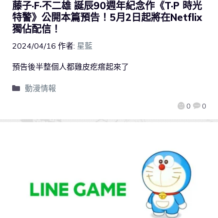
藤子·F·不二雄 誕辰90週年紀念作《T·P 時光
特警》公開本篇預告！5月2日起將在Netflix
獨佔配信！
2024/04/16
作者:
星藍
預告後半整個人都雞皮疙瘩起來了
動漫情報
0
0