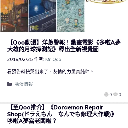
【Qoo動漫】洋蔥警報！動畫電影《多啦A夢
大雄的月球探測記》釋出全新視覺圖
2019/02/25
作者:
Mr. Qoo
看預告就快哭出來了，友情的力量真純粹。
動漫情報
0
0
【至Qoo推介】《Doraemon Repair
Shop(ドラえもん なんでも修理大作戦)》
哆啦A夢當老闆啦？