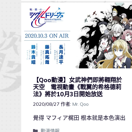
【Qoo動漫】女武神們即將翱翔於
天空 電視動畫《戰翼的希格德莉
法》將於10月3日開始放送
2020/08/27
作者:
Mr. Qoo
覺得 マフィア梶田 根本就是本色演出
動漫情報