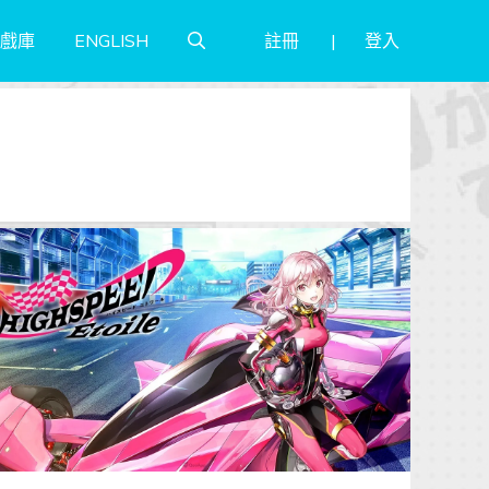
註冊
登入
戲庫
ENGLISH