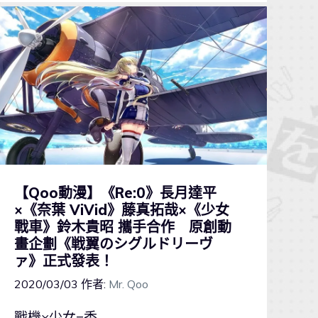
【Qoo動漫】《Re:0》長月達平
×《奈葉 ViVid》藤真拓哉×《少女
戰車》鈴木貴昭 攜手合作 原創動
畫企劃《戦翼のシグルドリーヴ
ァ》正式發表！
2020/03/03
作者:
Mr. Qoo
戰機×少女=香