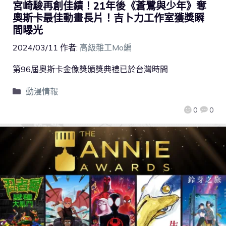
宮崎駿再創佳績！21年後《蒼鷺與少年》奪
奧斯卡最佳動畫長片！吉卜力工作室獲獎瞬
間曝光
2024/03/11
作者:
高級雜工Mo編
第96屆奧斯卡金像獎頒獎典禮已於台灣時間
動漫情報
0
0