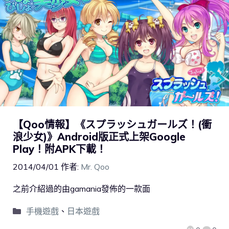
【Qoo情報】《スプラッシュガールズ！(衝
浪少女)》Android版正式上架Google
Play！附APK下載！
2014/04/01
作者:
Mr. Qoo
之前介紹過的由gamania發佈的一款面
手機遊戲
、
日本遊戲