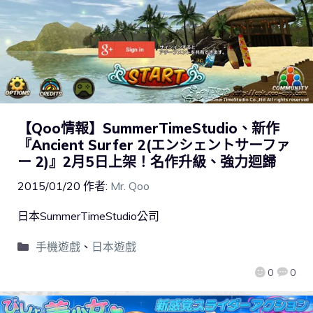
【Qoo情報】SummerTimeStudio、新作
『Ancient Surfer 2(エンシェントサーファ
ー 2)』2月5日上架！名作升級、強力迴歸
2015/01/20
作者:
Mr. Qoo
日本SummerTimeStudio公司
手機遊戲
、
日本遊戲
0
0