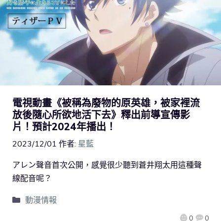
電視動畫《被稱為廢物的原英雄，被家裡流
放後隨心所欲地活下去》釋出前導宣傳影
片！預計2024年播出！
2023/12/01
作者:
星藍
アレン聲音首次公開，感覺很少聽到蒼井翔太用這種聲
線配音呢？
動漫情報
0
0