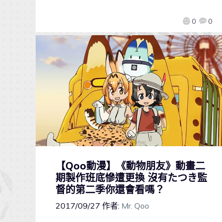
0
0
【Qoo動漫】《動物朋友》動畫二
期製作班底慘遭更換 沒有たつき監
督的第二季你還會看嗎？
2017/09/27
作者:
Mr. Qoo