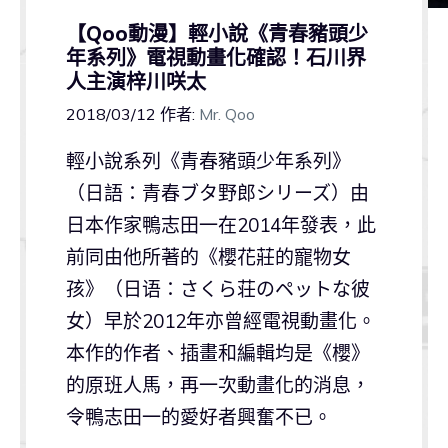
【Qoo動漫】輕小說《青春豬頭少
年系列》電視動畫化確認！石川界
人主演梓川咲太
2018/03/12
作者:
Mr. Qoo
輕小說系列《青春豬頭少年系列》
（日語：青春ブタ野郎シリーズ）由
日本作家鴨志田一在2014年發表，此
前同由他所著的《櫻花莊的寵物女
孩》（日语：さくら荘のペットな彼
女）早於2012年亦曾經電視動畫化。
本作的作者、插畫和編輯均是《櫻》
的原班人馬，再一次動畫化的消息，
令鴨志田一的愛好者興奮不已。