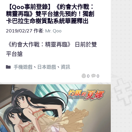
【Qoo事前登錄】《約會大作戰：
精靈再臨》雙平台搶先預約！獨創
卡巴拉生命樹質點系統華麗釋出
2019/02/27
作者:
Mr. Qoo
《約會大作戰：精靈再臨》 日前於雙
平台搶
手機遊戲
、
日本遊戲
、
資訊
0
0