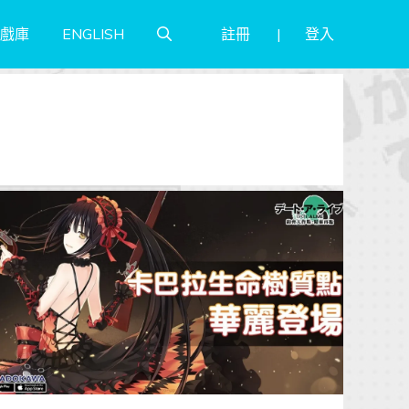
註冊
登入
戲庫
ENGLISH