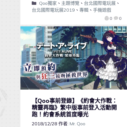
Qoo獨家
、
主題博覽
、
台北國際電玩展
、
台北國際電玩展2019
、
專輯
、
手機遊戲
0
0
【Qoo事前登錄】《約會大作戰：
精靈再臨》繁中版事前登入活動開
跑！約會系統首度曝光
2018/12/28
作者:
Mr. Qoo