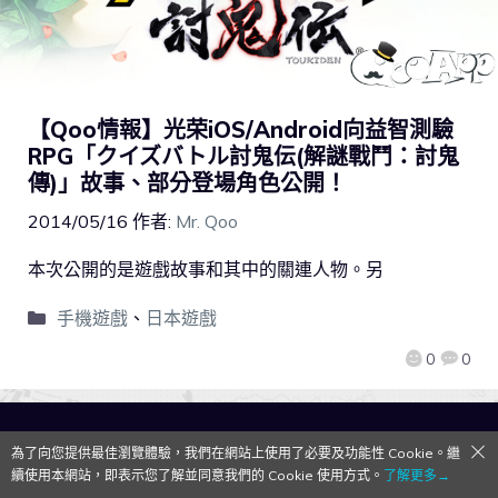
【Qoo情報】光荣iOS/Android向益智測驗
RPG「クイズバトル討鬼伝(解謎戰鬥：討鬼
傳)」故事、部分登場角色公開！
2014/05/16
作者:
Mr. Qoo
本次公開的是遊戲故事和其中的關連人物。另
手機遊戲
、
日本遊戲
0
0
QooApp Limited © 2026
為了向您提供最佳瀏覽體驗，我們在網站上使用了必要及功能性 Cookie。繼
續使用本網站，即表示您了解並同意我們的 Cookie 使用方式。
了解更多→