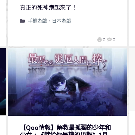
真正的死神跑起來了！
手機遊戲
、
日本遊戲
0
0
【Qoo情報】解救最孤獨的少年和
少女，《獻給你最糟的災難》1月