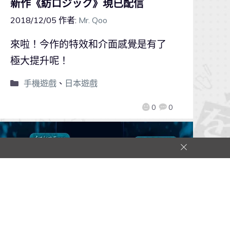
新作《紡ロジック》現已配信
2018/12/05
作者:
Mr. Qoo
來啦！今作的特效和介面感覺是有了
極大提升呢！
手機遊戲
、
日本遊戲
0
0