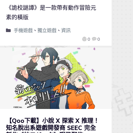
《詭校謎譚》是一款帶有動作冒險元
素的橫版
手機遊戲
、
獨立遊戲
、
資訊
0
0
【Qoo下載】小說 X 探索 X 推理！
知名脫出系遊戲開發商 SEEC 完全