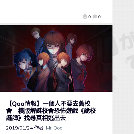
0
0
【Qoo情報】一個人不要去舊校
舍 橫版解謎校舍恐怖遊戲《詭校
謎譚》找尋真相逃出去
2019/01/24
作者:
Mr. Qoo