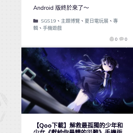
Android 版終於來了～
SGS19
、
主題博覽
、
夏日電玩展
、
專
輯
、
手機遊戲
0
0
【Qoo下載】解救最孤獨的少年和
少女《獻給你最糟的災難》手機版