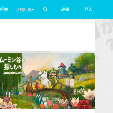
註冊
登入
戲庫
ENGLISH