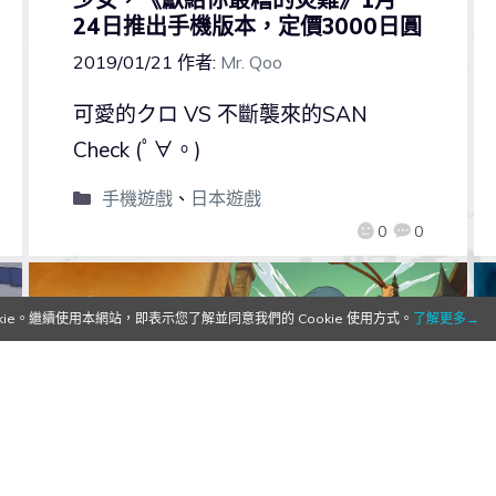
24日推出手機版本，定價3000日圓
2019/01/21
作者:
Mr. Qoo
可愛的クロ VS 不斷襲來的SAN
Check (ﾟ∀。)
手機遊戲
、
日本遊戲
0
0
e。繼續使用本網站，即表示您了解並同意我們的 Cookie 使用方式。
了解更多→