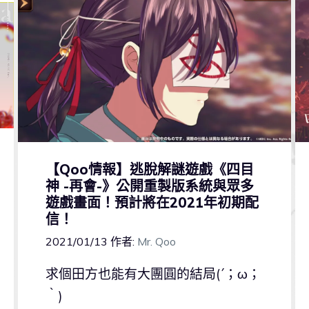
【Qoo情報】逃脫解謎遊戲《四目
神 -再會-》公開重製版系統與眾多
遊戲畫面！預計將在2021年初期配
信！
2021/01/13
作者:
Mr. Qoo
求個田方也能有大團圓的結局(´；ω；
｀)