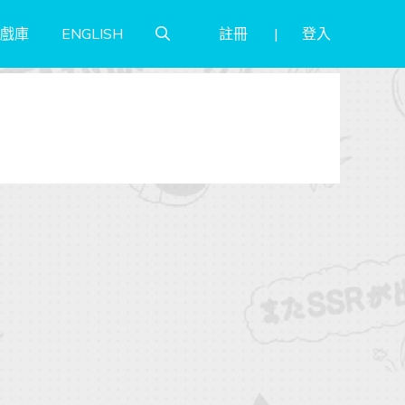
註冊
登入
戲庫
ENGLISH