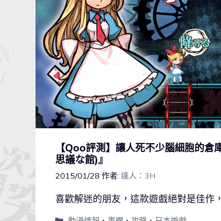
【Qoo評測】讓人死不少腦細胞的倉
思議な館)』
2015/01/28
作者:
達人：3H
喜歡解迷的朋友，這款遊戲絕對是佳作
動漫情報
、
專欄
、
攻略
、
日本遊戲