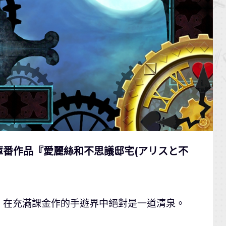
庫番作品『愛麗絲和不思議邸宅(アリスと不
，在充滿課金作的手遊界中絕對是一道清泉。