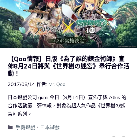
【Qoo情報】日版《為了誰的鍊金術師》宣
佈8月24日將與《世界樹の迷宮》舉行合作活
動！
2017/08/14
作者:
Mr. Qoo
日本遊戲公司 gumi 今日（8月14日）宣佈了與 Atlus 的
合作活動第二彈情報，對象為超人氣作品《世界樹の迷
宮》系列。
手機遊戲
、
日本遊戲