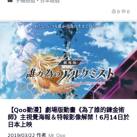
手機遊戲
、
日本遊戲
0
0
【Qoo動漫】劇場版動畫《為了誰的鍊金術
師》主視覺海報＆特報影像解禁！6月14日於
日本上映
2019/03/22
作者:
Mr. Qoo