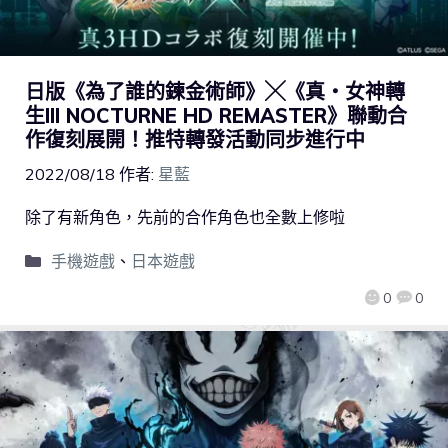
日版《為了誰的鍊金術師》╳《真・女神轉
生III NOCTURNE HD REMASTER》聯動合
作復刻展開！推特轉發活動同步進行中
2022/08/18
作者:
星藍
除了有新角色，先前的合作角色也全數上修啦
手機遊戲
、
日本遊戲
0
0