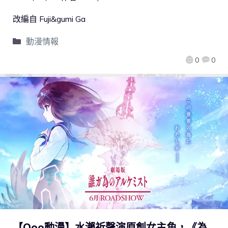
改編自 Fuji&gumi Ga
動漫情報
0
0
【Qoo動漫】水瀨祈聲演原創女主角，《為