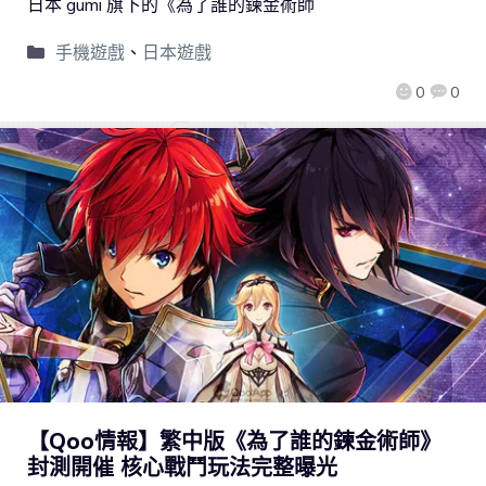
日本 gumi 旗下的《為了誰的鍊金術師
手機遊戲
、
日本遊戲
0
0
【Qoo情報】繁中版《為了誰的鍊金術師》
封測開催 核心戰鬥玩法完整曝光