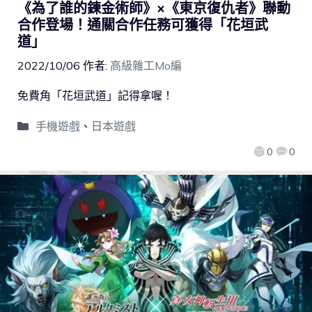
《為了誰的鍊金術師》×《東京復仇者》聯動
合作登場！通關合作任務可獲得「花垣武
道」
2022/10/06
作者:
高級雜工Mo編
免費角「花垣武道」記得拿喔！
手機遊戲
、
日本遊戲
0
0