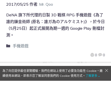
2017/05/25
作者:
Mr. Qoo
DeNA 旗下所代理的日製 3D 戰棋 RPG 手機遊戲《為了
誰的鍊金術師 (原名：誰ガ為のアルケミスト)》，於今日
（5月25日）起正式展開為期一週的 Google Play 刪檔封
測。
手機遊戲
0
0
為了向您提供最佳瀏覽體驗，我們在網站上使用了必要及功能性 Cookie。繼
續使用本網站，即表示您了解並同意我們的 Cookie 使用方式。
了解更多→