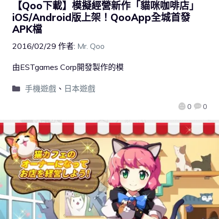
【Qoo下載】模擬經營新作「貓咪咖啡店」
iOS/Android版上架！QooApp全城首發
APK檔
2016/02/29
作者:
Mr. Qoo
由ESTgames Corp開發製作的模
手機遊戲
、
日本遊戲
0
0