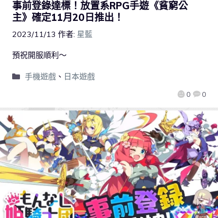
事前登錄達標！放置系RPG手遊《貧窮公
主》確定11月20日推出！
2023/11/13
作者:
星藍
預祝開服順利～
手機遊戲
、
日本遊戲
0
0