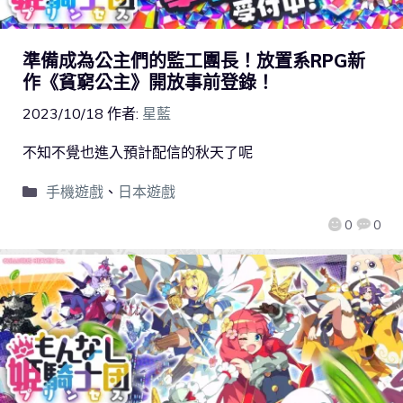
準備成為公主們的監工團長！放置系RPG新
作《貧窮公主》開放事前登錄！
2023/10/18
作者:
星藍
不知不覺也進入預計配信的秋天了呢
手機遊戲
、
日本遊戲
0
0