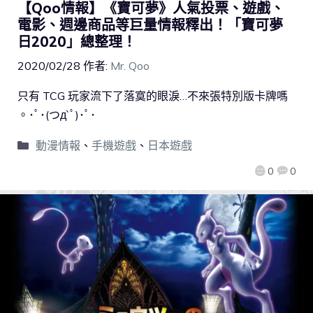
【Qoo情報】《寶可夢》人氣投票、遊戲、
電影、週邊商品等巨量情報釋出！「寶可夢
日2020」總整理！
2020/02/28
作者:
Mr. Qoo
只有 TCG 玩家流下了落寞的眼淚…不來張特別版卡牌嗎
。･ﾟ･(つд`ﾟ)･ﾟ･
動漫情報
、
手機遊戲
、
日本遊戲
0
0