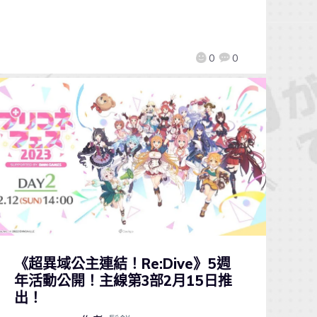
0
0
《超異域公主連結！Re:Dive》5週
年活動公開！主線第3部2月15日推
出！