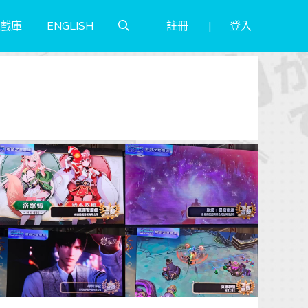
註冊
登入
戲庫
ENGLISH