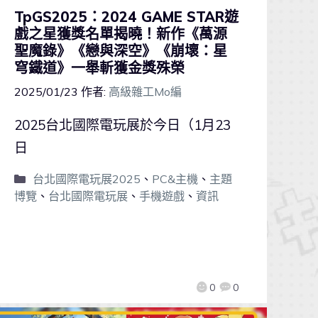
TpGS2025：2024 GAME STAR遊
戲之星獲獎名單揭曉！新作《萬源
聖魔錄》《戀與深空》《崩壞：星
穹鐵道》一舉斬獲金獎殊榮
2025/01/23
作者:
高級雜工Mo編
2025台北國際電玩展於今日（1月23
日
台北國際電玩展2025
、
PC&主機
、
主題
博覽
、
台北國際電玩展
、
手機遊戲
、
資訊
0
0