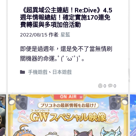
《超異域公主連結！Re:Dive》4.5
週年情報總結！確定實施170連免
費轉蛋與多項加倍活動
2022/08/15
作者:
星藍
即便是過週年，還是免不了當無情刷
關機器的命運｡ﾟ(ﾟ´ω`ﾟ)ﾟ｡
手機遊戲
、
日本遊戲
0
0