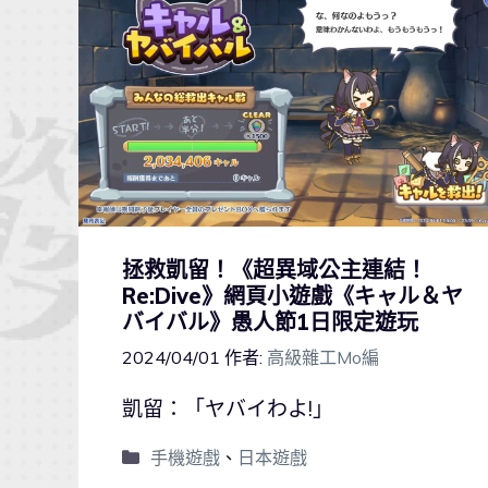
拯救凱留！《超異域公主連結！
Re:Dive》網頁小遊戲《キャル＆ヤ
バイバル》愚人節1日限定遊玩
2024/04/01
作者:
高級雜工Mo編
凱留：「ヤバイわよ!」
手機遊戲
、
日本遊戲