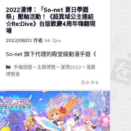
2022漫博：「So-net 夏日學園
祭」壓軸活動！《超異域公主連結
☆Re:Dive》台版歡慶4周年嗨翻現
場
2022/08/01
作者:
Mr. Qoo
So-net 旗下代理的殿堂級動漫手遊《
手機遊戲
、
主題博覽
、
漫博2022
、
漫畫
博覽會
0
0