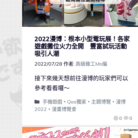
2022漫博：根本小型電玩展！各家
遊戲攤位火力全開 豐富試玩活動
吸引人潮
2022/07/28
作者:
高級雜工Mo編
接下來幾天想前往漫博的玩家們可以
參考看看囉～
手機遊戲
、
Qoo獨家
、
主題博覽
、
漫博
2022
、
漫畫博覽會
0
0