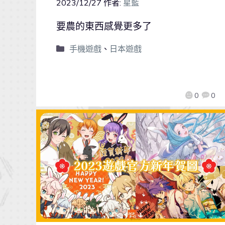
2023/12/27
作者:
星藍
要農的東西感覺更多了
手機遊戲
、
日本遊戲
0
0