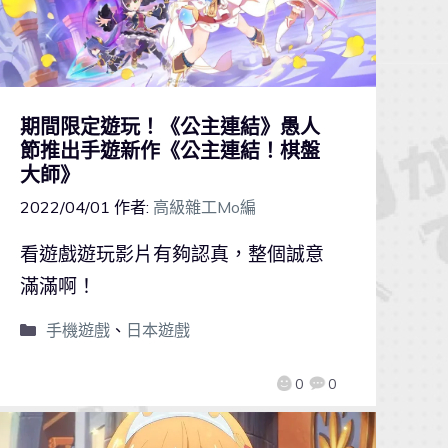
期間限定遊玩！《公主連結》愚人
節推出手遊新作《公主連結！棋盤
大師》
2022/04/01
作者:
高級雜工Mo編
看遊戲遊玩影片有夠認真，整個誠意
滿滿啊！
手機遊戲
、
日本遊戲
0
0