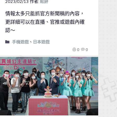
2023/02/13
作者:
鬆餅
情報太多只能抓官方新聞稿的內容，
更詳細可以在直播、官推或遊戲內確
認～
手機遊戲
、
日本遊戲
0
0