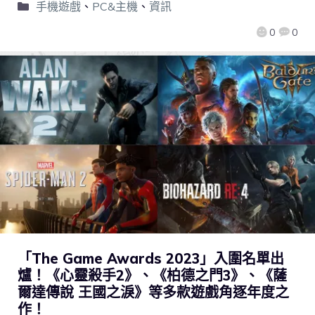
手機遊戲
、
PC&主機
、
資訊
0
0
「The Game Awards 2023」入圍名單出
爐！《心靈殺手2》、《柏德之門3》、《薩
爾達傳說 王國之淚》等多款遊戲角逐年度之
作！