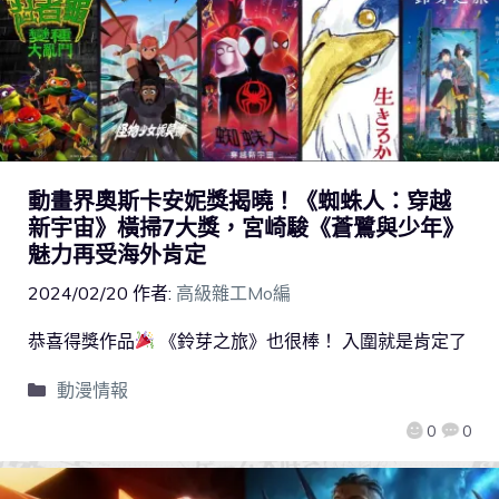
動畫界奧斯卡安妮獎揭曉！《蜘蛛人：穿越
新宇宙》橫掃7大獎，宮崎駿《蒼鷺與少年》
魅力再受海外肯定
2024/02/20
作者:
高級雜工Mo編
恭喜得獎作品
《鈴芽之旅》也很棒！ 入圍就是肯定了
動漫情報
0
0