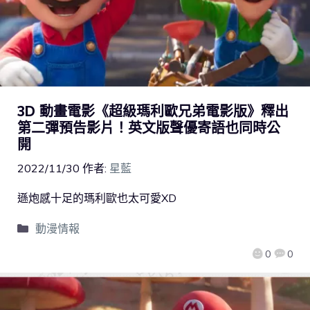
3D 動畫電影《超級瑪利歐兄弟電影版》釋出
第二彈預告影片！英文版聲優寄語也同時公
開
2022/11/30
作者:
星藍
遜炮感十足的瑪利歐也太可愛XD
動漫情報
0
0