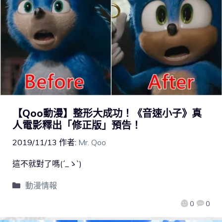
【Qoo動漫】整形大成功！《音速小子》真
人電影釋出「修正版」預告！
2019/11/13
作者:
Mr. Qoo
這不就對了嗎(´_ゝ`)
動漫情報
0
0