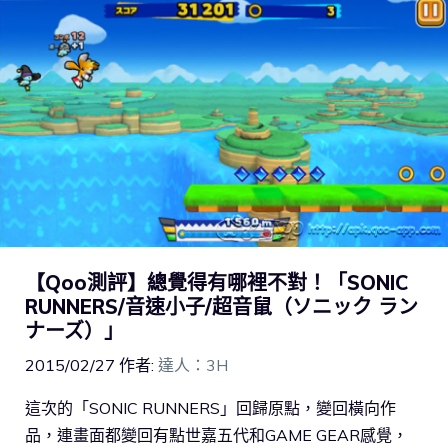
【Qoo測評】總覺得有哪裡不對！「SONIC
RUNNERS/音速小子/超音鼠（ソニック ラン
ナーズ）」
2015/02/27
作者:
達人：3H
這次的「SONIC RUNNERS」回歸原點，變回橫向作
品，連畫面都變回有點世嘉五代和GAME GEAR感覺，