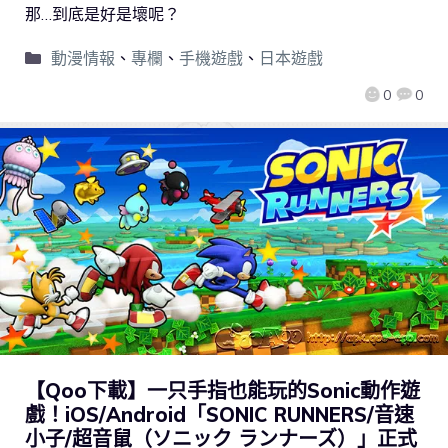
那…到底是好是壞呢？
動漫情報
、
專欄
、
手機遊戲
、
日本遊戲
0
0
【Qoo下載】一只手指也能玩的Sonic動作遊
戲！iOS/Android「SONIC RUNNERS/音速
小子/超音鼠（ソニック ランナーズ）」正式