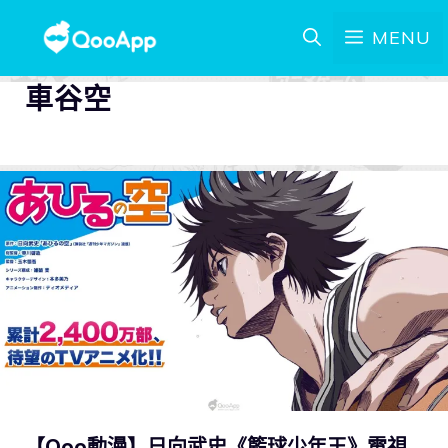
MENU
車谷空
【Qoo動漫】日向武史《籃球少年王》電視