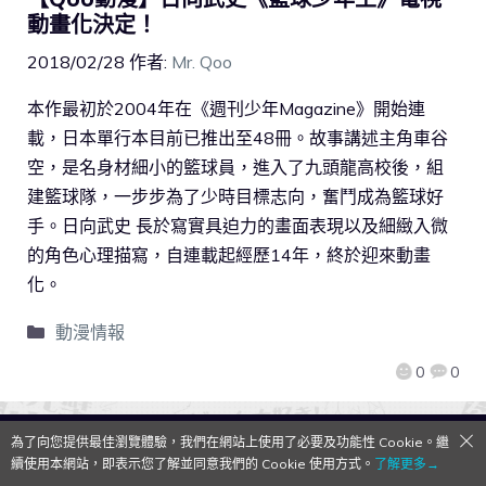
動畫化決定！
2018/02/28
作者:
Mr. Qoo
本作最初於2004年在《週刊少年Magazine》開始連
載，日本單行本目前已推出至48冊。故事講述主角車谷
空，是名身材細小的籃球員，進入了九頭龍高校後，組
建籃球隊，一步步為了少時目標志向，奮鬥成為籃球好
手。日向武史 長於寫實具迫力的畫面表現以及細緻入微
的角色心理描寫，自連載起經歷14年，終於迎來動畫
化。
動漫情報
0
0
為了向您提供最佳瀏覽體驗，我們在網站上使用了必要及功能性 Cookie。繼
QooApp Limited © 2026
續使用本網站，即表示您了解並同意我們的 Cookie 使用方式。
了解更多→