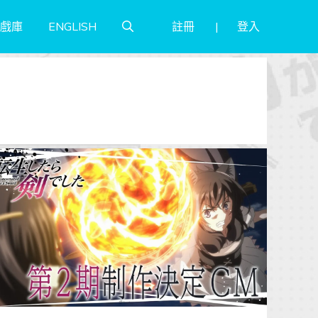
註冊
登入
戲庫
ENGLISH