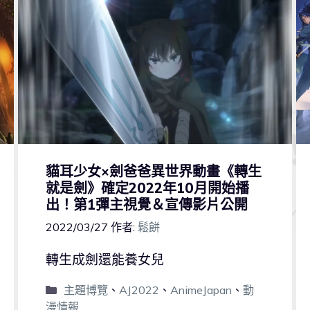
貓耳少女×劍爸爸異世界動畫《轉生
就是劍》確定2022年10月開始播
出！第1彈主視覺＆宣傳影片公開
2022/03/27
作者:
鬆餅
轉生成劍還能養女兒
主題博覽
、
AJ2022
、
AnimeJapan
、
動
漫情報