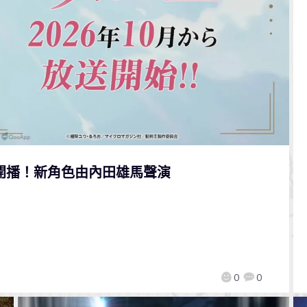
開播！新角色由內田雄馬聲演
0
0