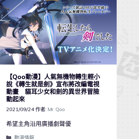
【Qoo動漫】人氣無機物轉生輕小
說《轉生就是劍》宣布將改編電視
動畫 貓耳少女和劍的異世界冒險
動起來
2021/09/24
作者:
Mr. Qoo
希望主角沿用廣播劇聲優
動漫情報