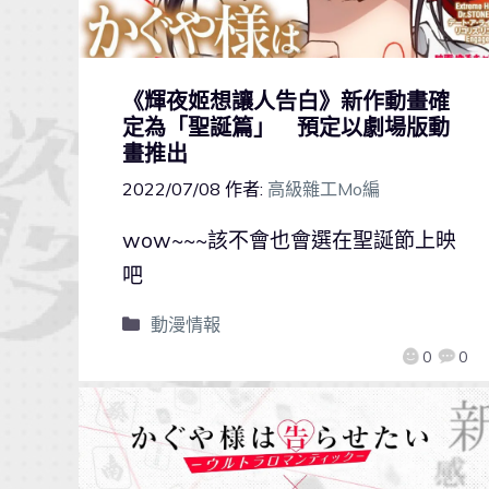
《輝夜姬想讓人告白》新作動畫確
定為「聖誕篇」 預定以劇場版動
畫推出
2022/07/08
作者:
高級雜工Mo編
wow~~~該不會也會選在聖誕節上映
吧
動漫情報
0
0