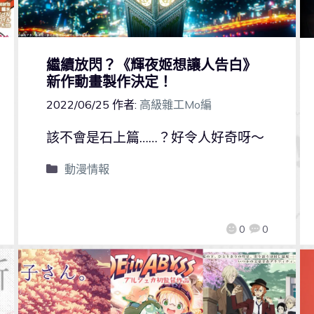
繼續放閃？《輝夜姬想讓人告白》
新作動畫製作決定！
2022/06/25
作者:
高級雜工Mo編
該不會是石上篇……？好令人好奇呀～
動漫情報
0
0