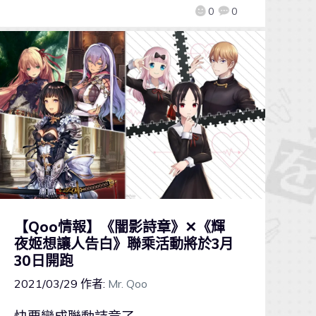
0
0
【Qoo情報】《闇影詩章》✕《輝
夜姬想讓人告白》聯乘活動將於3月
30日開跑
2021/03/29
作者:
Mr. Qoo