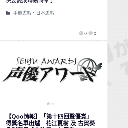
快要變成聯動詩章了
手機遊戲
、
日本遊戲
0
0
【Qoo情報】「第十四回聲優賞」
得獎名單出爐 花江夏樹 及 古賀葵