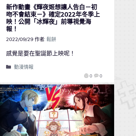
新作動畫《輝夜姬想讓人告白－初
吻不會結束－》確定2022年冬季上
映！公開「冰輝夜」前導視覺海
報！
2022/09/29
作者:
鬆餅
感覺是要在聖誕節上映呢！
動漫情報
0
0