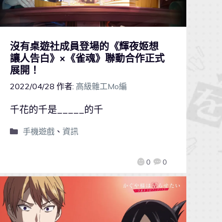
沒有桌遊社成員登場的《輝夜姬想
讓人告白》×《雀魂》聯動合作正式
展開！
2022/04/28
作者:
高級雜工Mo編
千花的千是_____的千
手機遊戲
、
資訊
0
0