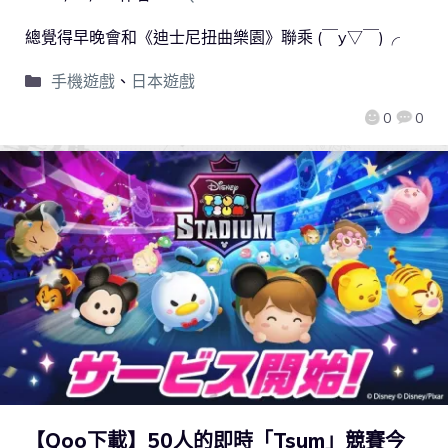
總覺得早晚會和《迪士尼扭曲樂園》聯乘 (￣y▽￣)╭
手機遊戲
、
日本遊戲
0
0
【Qoo下載】50人的即時「Tsum」競賽今