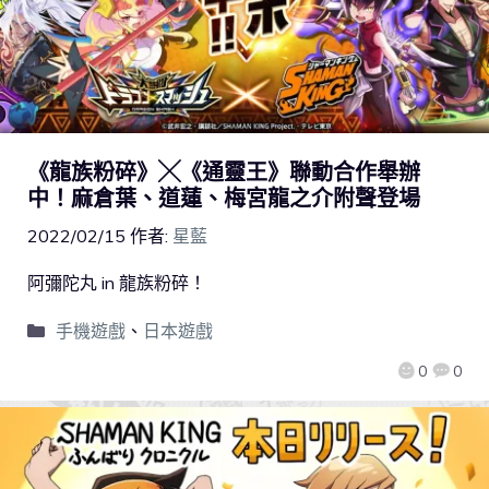
《龍族粉碎》╳《通靈王》聯動合作舉辦
中！麻倉葉、道蓮、梅宮龍之介附聲登場
2022/02/15
作者:
星藍
阿彌陀丸 in 龍族粉碎！
手機遊戲
、
日本遊戲
0
0