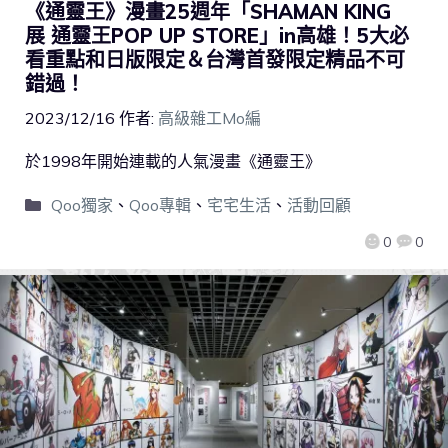
《通靈王》漫畫25週年「SHAMAN KING
展 通靈王POP UP STORE」in高雄！5大必
看重點和日版限定＆台灣首發限定精品不可
錯過！
2023/12/16
作者:
高級雜工Mo編
於1998年開始連載的人氣漫畫《通靈王》
Qoo獨家
、
Qoo專輯
、
宅宅生活
、
活動回顧
0
0