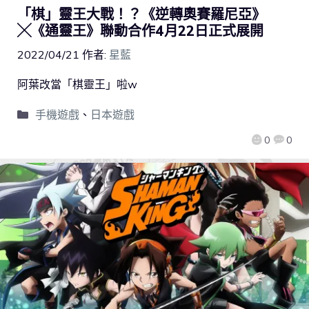
「棋」靈王大戰！？《逆轉奧賽羅尼亞》
╳《通靈王》聯動合作4月22日正式展開
2022/04/21
作者:
星藍
阿葉改當「棋靈王」啦w
手機遊戲
、
日本遊戲
0
0