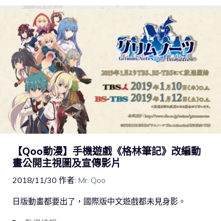
【Qoo動漫】手機遊戲《格林筆記》改編動
畫公開主視圖及宣傳影片
2018/11/30
作者:
Mr. Qoo
日版動畫都要出了，國際版中文遊戲都未見身影。