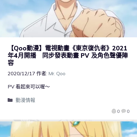
【Qoo動漫】電視動畫《東京復仇者》2021
年4月開播 同步發表動畫 PV 及角色聲優陣
容
2020/12/17
作者:
Mr. Qoo
PV 看起來可以喔～
動漫情報
0
0