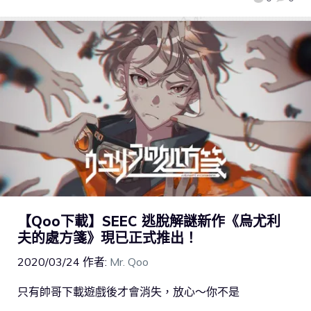
【Qoo下載】SEEC 逃脫解謎新作《烏尤利
夫的處方箋》現已正式推出！
2020/03/24
作者:
Mr. Qoo
只有帥哥下載遊戲後才會消失，放心～你不是