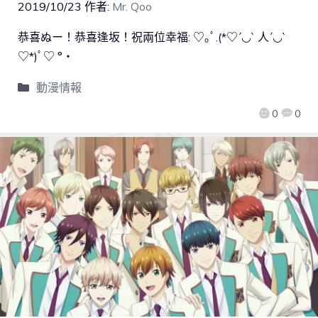
2019/10/23
作者:
Mr. Qoo
恭喜ぬー！恭喜逢坂！祝兩位幸福: ♡｡ﾟ.(*♡´◡` 人´◡`
♡*)ﾟ♡ °・
動漫情報
0
0