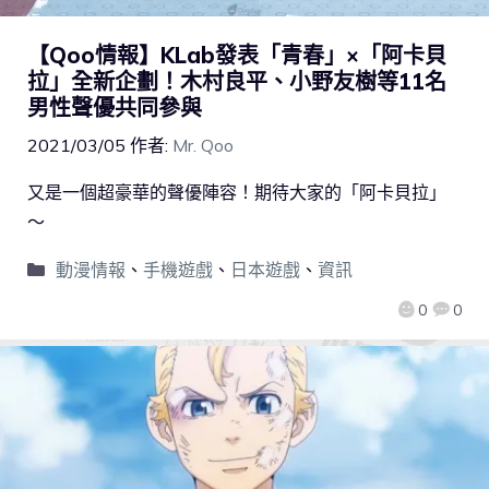
【Qoo情報】KLab發表「青春」×「阿卡貝
拉」全新企劃！木村良平、小野友樹等11名
男性聲優共同參與
2021/03/05
作者:
Mr. Qoo
又是一個超豪華的聲優陣容！期待大家的「阿卡貝拉」
～
動漫情報
、
手機遊戲
、
日本遊戲
、
資訊
0
0