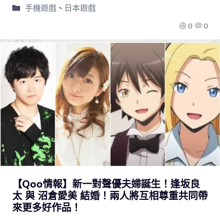
手機遊戲
、
日本遊戲
0
0
【Qoo情報】新一對聲優夫婦誕生！逢坂良
太 與 沼倉愛美 結婚！兩人將互相尊重共同帶
來更多好作品！