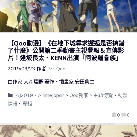
【Qoo動漫】《在地下城尋求邂逅是否搞錯
了什麼》公開第二季動畫主視覺報＆宣傳影
片！逢坂良太、KENN出演「阿波羅眷族」
2019/03/23
作者:
Mr. Qoo
由作家 大森藤野 著作、插畫家 安田典生
AJ2019
、
AnimeJapan
、
Qoo獨家
、
主題博覽
、
動漫
情報
、
專輯
0
0