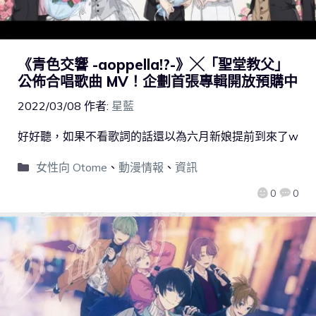
《青色交響 -aoppella!?-》╳「聖堂教父」
公佈合唱歌曲 MV！企劃首張專輯開放預購中
2022/03/08
作者:
星藍
好好聽，如果不看歌詞的話還以為六月新娘提前到來了w
女性向 Otome
、
動漫情報
、
資訊
0
0