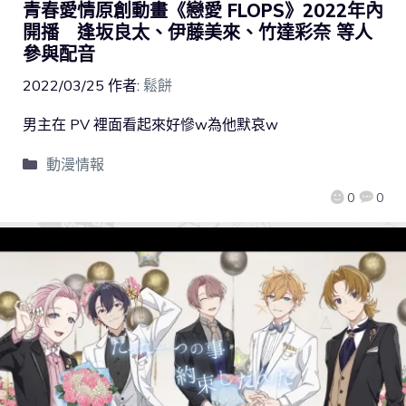
青春愛情原創動畫《戀愛 FLOPS》2022年內
開播 逢坂良太、伊藤美來、竹達彩奈 等人
參與配音
2022/03/25
作者:
鬆餅
男主在 PV 裡面看起來好慘w為他默哀w
動漫情報
0
0