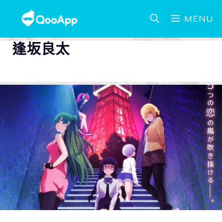
MENU
逢坂良太