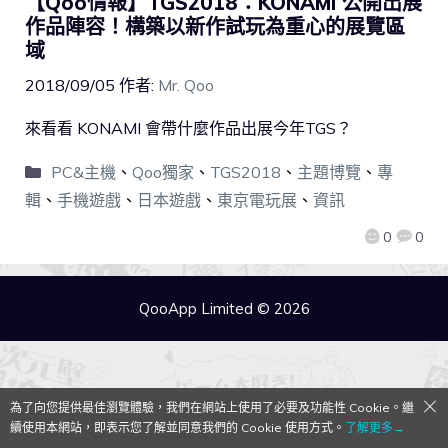
【Qoo情報】TGS2018：KONAMI 公開出展
作品陣容！構築以新作試玩為重心的展覽區
域
2018/09/05
作者:
Mr. Qoo
來看看 KONAMI 會帶什麼作品出展今年TGS？
PC&主機
、
Qoo獨家
、
TGS2018
、
主題博覽
、
專
輯
、
手機遊戲
、
日本遊戲
、
東京電玩展
、
資訊
0
0
QooApp Limited © 2026
為了向您提供最佳瀏覽體驗，我們在網站上使用了必要及功能性 Cookie。繼
續使用本網站，即表示您了解並同意我們的 Cookie 使用方式。
了解更多→