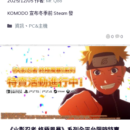
2025/12/05
作者:
Mr. Qoo
KOMODO 宣布冬季前 Steam 發
資訊
、
PC&主機
0
0
《火影忍者 終極風暴》系列全平台限時特賣