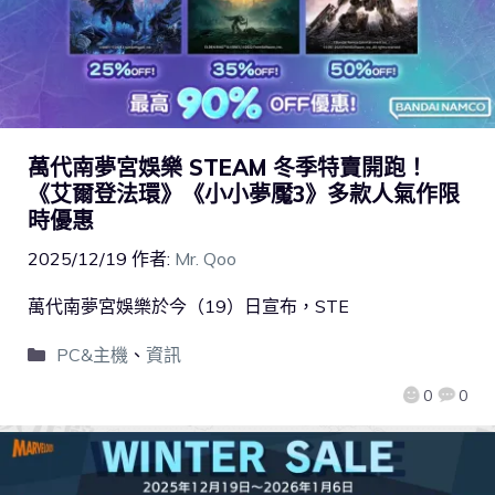
萬代南夢宮娛樂 STEAM 冬季特賣開跑！
《艾爾登法環》《小小夢魘3》多款人氣作限
時優惠
2025/12/19
作者:
Mr. Qoo
萬代南夢宮娛樂於今（19）日宣布，STE
PC&主機
、
資訊
0
0