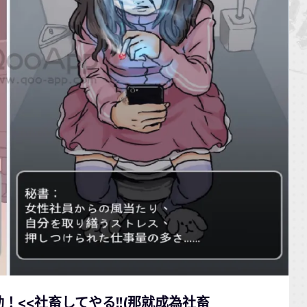
！<<社畜してやる!!(那就成為社畜