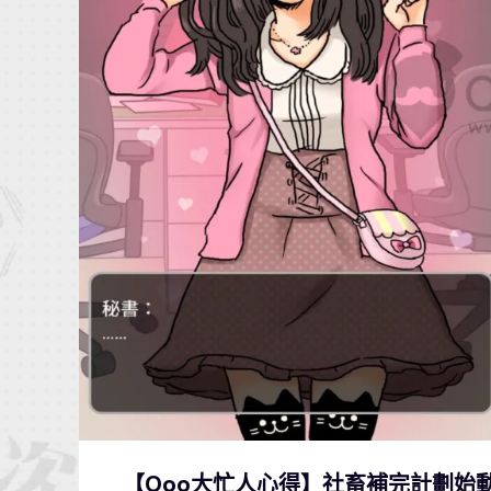
【Qoo大忙人心得】社畜補完計劃始動