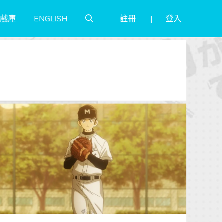
註冊
登入
戲庫
ENGLISH