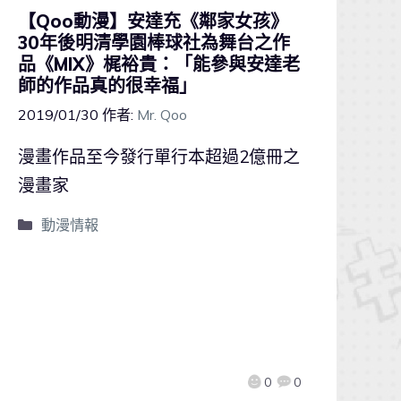
【Qoo動漫】安達充《鄰家女孩》
30年後明清學園棒球社為舞台之作
品《MIX》梶裕貴：「能參與安達老
師的作品真的很幸福」
2019/01/30
作者:
Mr. Qoo
漫畫作品至今發行單行本超過2億冊之
漫畫家
動漫情報
0
0