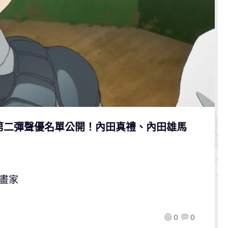
 第二彈聲優名單公開！內田真禮、內田雄馬
畫家
0
0