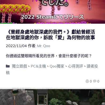
《曾經身處地獄深處的我們。》獻給曾經活
在地獄深處的你，訴說「愛」為何物的故事
2022/11/04
作者:
Mr. Qoo
你通過這雙眼睛所看見的世界，會是什麼樣子的呢？
獨立遊戲
、
PC&主機
、
Qoo獨家
、
心得測評
、
讀者投
稿
0
0