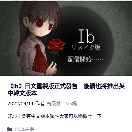
《Ib》日文重製版正式發售 後續也將推出英
中韓文版本
2022/04/11
作者:
高級雜工Mo編
好耶！會有中文版本喔～大家可以稍微等一下
PC&主機