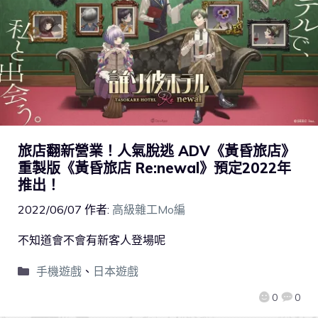
旅店翻新營業！人氣脫逃 ADV《黃昏旅店》
重製版《黃昏旅店 Re:newal》預定2022年
推出！
2022/06/07
作者:
高級雜工Mo編
不知道會不會有新客人登場呢
手機遊戲
、
日本遊戲
0
0