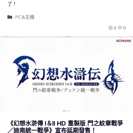
了！
PC&主機
0
0
《幻想水滸傳 I＆II HD 重製版 門之紋章戰爭
／迪南統一戰爭》宣布延期發售！