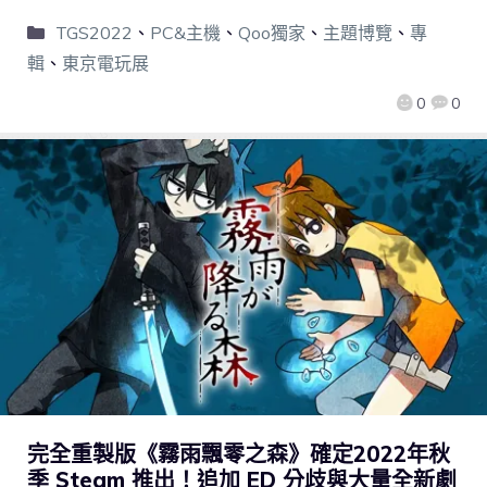
TGS2022
、
PC&主機
、
Qoo獨家
、
主題博覽
、
專
輯
、
東京電玩展
0
0
完全重製版《霧雨飄零之森》確定2022年秋
季 Steam 推出！追加 ED 分歧與大量全新劇