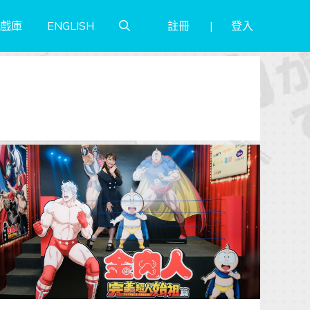
註冊
登入
戲庫
ENGLISH