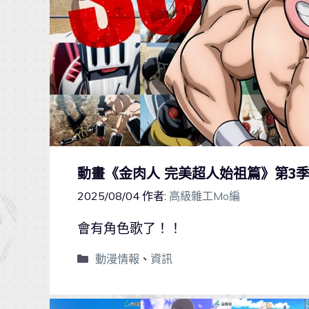
動畫《金肉人 完美超人始祖篇》第3
2025/08/04
作者:
高級雜工Mo編
會有角色歌了！！
動漫情報
、
資訊