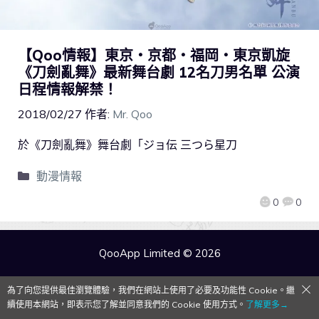
【Qoo情報】東京・京都・福岡・東京凱旋
《刀劍亂舞》最新舞台劇 12名刀男名單 公演
日程情報解禁！
2018/02/27
作者:
Mr. Qoo
於《刀劍亂舞》舞台劇「ジョ伝 三つら星刀
動漫情報
0
0
QooApp Limited © 2026
為了向您提供最佳瀏覽體驗，我們在網站上使用了必要及功能性 Cookie。繼
續使用本網站，即表示您了解並同意我們的 Cookie 使用方式。
了解更多→