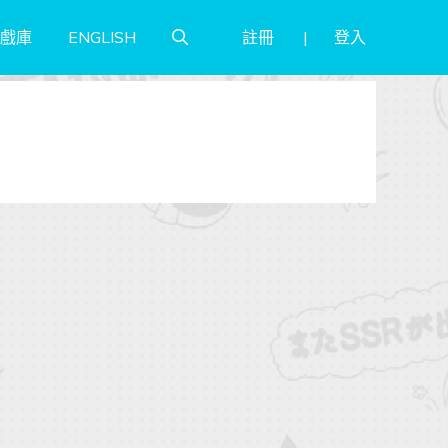
註冊
登入
戲庫
ENGLISH