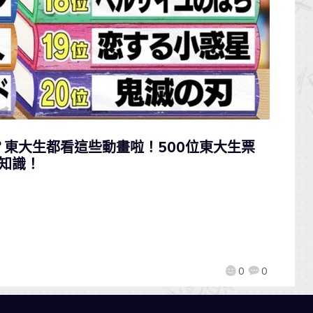
？東大生都看這些動畫啦！500位東大生票
長知識！
0
0