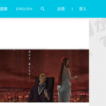
註冊
登入
戲庫
ENGLISH