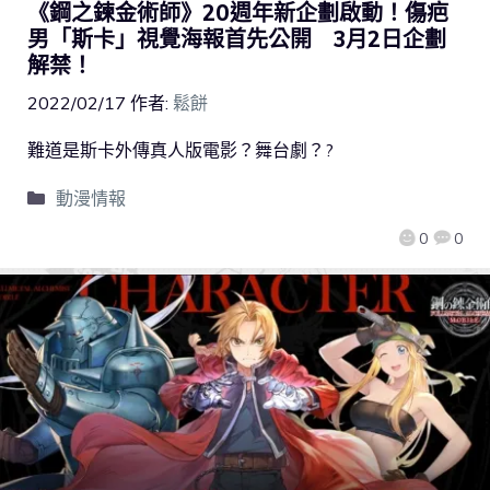
《鋼之鍊金術師》20週年新企劃啟動！傷疤
男「斯卡」視覺海報首先公開 3月2日企劃
解禁！
2022/02/17
作者:
鬆餅
難道是斯卡外傳真人版電影？舞台劇？?
動漫情報
0
0