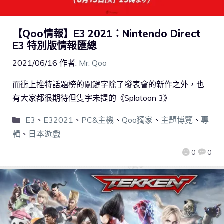
【Qoo情報】E3 2021：Nintendo Direct
E3 特別版情報匯總
2021/06/16
作者:
Mr. Qoo
而衝上推特話題榜的關鍵字除了發表會的新作之外，也
有大家都很期待但隻字未提的《Splatoon 3》
E3
、
E32021
、
PC&主機
、
Qoo獨家
、
主題博覽
、
專
輯
、
日本遊戲
0
0