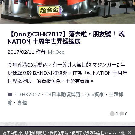
【Qoo@C3HK2017】落去啦，朋友號！ 魂
NATION 十周年世界巡迴展
2017/02/11
作者:
Mr. Qoo
今年香港C3活動內，有一尊其大無比的 マジンガーZ 半
身像聳立於 BANDAI 攤位外，作為「魂 NATION 十周年
世界巡迴展」的看板角色，十分有看頭。
C3HK2017
、
C3日本動玩博覽
、
Qoo獨家
、
主題博
覽
、
專輯
0
0
為了向您提供最佳瀏覽體驗，我們在網站上使用了必要及功能性 Cookie。繼