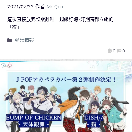
2021/07/22
作者:
Mr. Qoo
這次直接放完整版翻唱，超級好聽?好期待都立組的
「貓」！
動漫情報
0
0