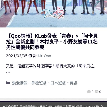
【Qoo情報】KLab發表「青春」×「阿卡貝
拉」全新企劃！木村良平、小野友樹等11名
男性聲優共同參與
2021/03/05
作者:
Mr. Qoo
又是一個超豪華的聲優陣容！期待大家的「阿卡貝拉」
～
動漫情報
、
手機遊戲
、
日本遊戲
、
資訊
0
0
為了向您提供最佳瀏覽體驗，我們在網站上使用了必要及功能性 Cookie。繼