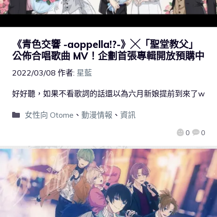
《青色交響 -aoppella!?-》╳「聖堂教父」
公佈合唱歌曲 MV！企劃首張專輯開放預購中
2022/03/08
作者:
星藍
好好聽，如果不看歌詞的話還以為六月新娘提前到來了w
女性向 Otome
、
動漫情報
、
資訊
0
0