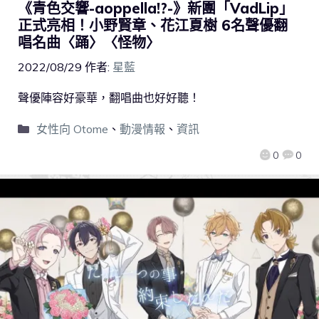
《青色交響-aoppella!?-》新團「VadLip」
正式亮相！小野賢章、花江夏樹 6名聲優翻
唱名曲〈踊〉〈怪物〉
2022/08/29
作者:
星藍
聲優陣容好豪華，翻唱曲也好好聽！
女性向 Otome
、
動漫情報
、
資訊
0
0