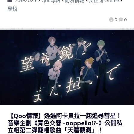
AGF2021
、
Qoo專輯
、
動漫情報
、
女性向 Otome
、
專輯
0
0
【Qoo情報】透過阿卡貝拉一起追尋彗星！
音樂企劃《青色交響 -aoppella!?-》公開私
立組第二彈翻唱歌曲「天體觀測」！