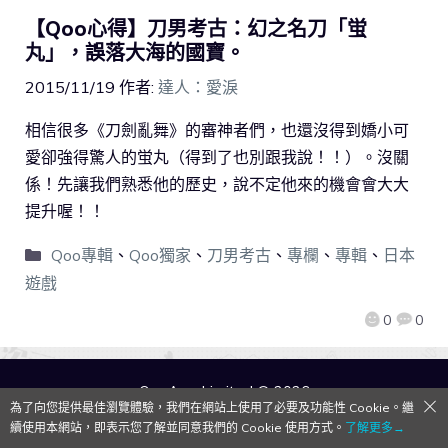
【Qoo心得】刀男考古：幻之名刀「蛍
丸」，誤落大海的國寶。
2015/11/19
作者:
達人：愛淚
相信很多《刀劍亂舞》的審神者們，也還沒得到嬌小可
愛卻強得驚人的蛍丸（得到了也別跟我說！！）。沒關
係！先讓我們熟悉他的歷史，說不定他來的機會會大大
提升喔！！
Qoo專輯
、
Qoo獨家
、
刀男考古
、
專欄
、
專輯
、
日本
遊戲
0
0
QooApp Limited © 2026
為了向您提供最佳瀏覽體驗，我們在網站上使用了必要及功能性 Cookie。繼
續使用本網站，即表示您了解並同意我們的 Cookie 使用方式。
了解更多→