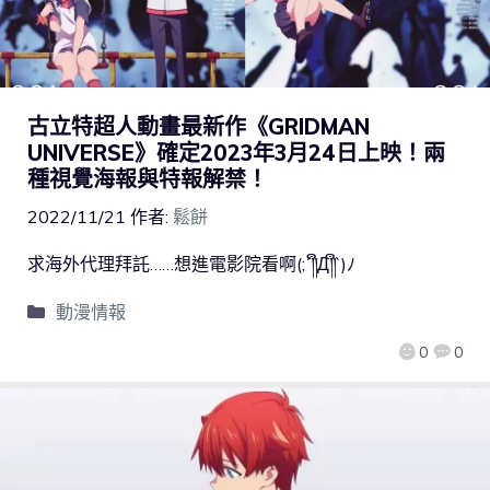
古立特超人動畫最新作《GRIDMAN
UNIVERSE》確定2023年3月24日上映！兩
種視覺海報與特報解禁！
2022/11/21
作者:
鬆餅
求海外代理拜託……想進電影院看啊(;´༎ຶД༎ຶ`)ﾉ
動漫情報
0
0