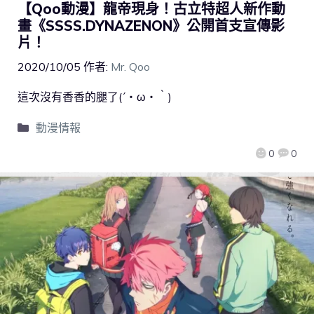
【Qoo動漫】龍帝現身！古立特超人新作動
畫《SSSS.DYNAZENON》公開首支宣傳影
片！
2020/10/05
作者:
Mr. Qoo
這次沒有香香的腿了(´・ω・｀)
動漫情報
0
0