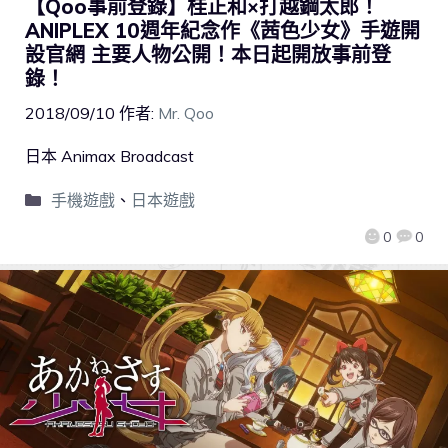
【Qoo事前登錄】桂正和×打越鋼太郎！
ANIPLEX 10週年紀念作《茜色少女》手遊開
設官網 主要人物公開！本日起開放事前登
錄！
2018/09/10
作者:
Mr. Qoo
日本 Animax Broadcast
手機遊戲
、
日本遊戲
0
0