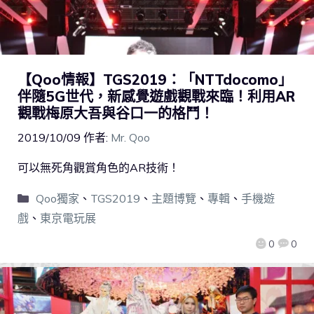
【Qoo情報】TGS2019：「NTTdocomo」
伴隨5G世代，新感覺遊戲觀戰來臨！利用AR
觀戰梅原大吾與谷口一的格鬥！
2019/10/09
作者:
Mr. Qoo
可以無死角觀賞角色的AR技術！
Qoo獨家
、
TGS2019
、
主題博覽
、
專輯
、
手機遊
戲
、
東京電玩展
0
0