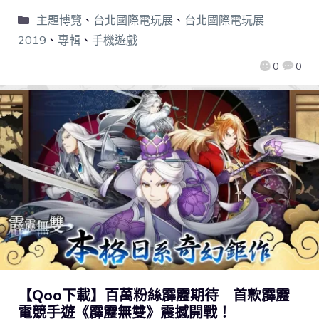
主題博覽
、
台北國際電玩展
、
台北國際電玩展
2019
、
專輯
、
手機遊戲
0
0
【Qoo下載】百萬粉絲霹靂期待 首款霹靂
電競手遊《霹靂無雙》震撼開戰！