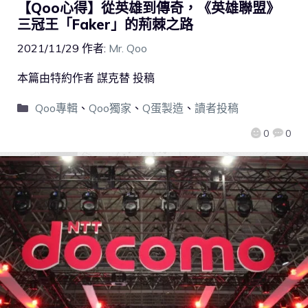
【Qoo心得】從英雄到傳奇，《英雄聯盟》
三冠王「Faker」的荊棘之路
2021/11/29
作者:
Mr. Qoo
本篇由特約作者 謀克替 投稿
Qoo專輯
、
Qoo獨家
、
Q蛋製造
、
讀者投稿
0
0