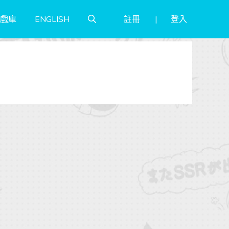
註冊
登入
戲庫
ENGLISH