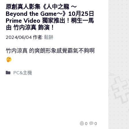
原創真人影集《人中之龍 ～
Beyond the Game～》10月25日
Prime Video 獨家推出！桐生一馬
由 竹内涼真 飾演！
2024/06/04
作者:
鬆餅
竹内涼真 的爽朗形象感覺霸氣不夠啊
PC&主機
0
0