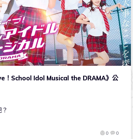
hool Idol Musical the DRAMA》公
吧？
0
0