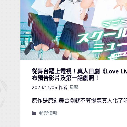
從舞台躍上電視！真人日劇《Love Live！Sc
布預告影片及第一話劇照！
2024/11/05
作者:
星藍
原作是原創舞台劇就不算慘遭真人化了
動漫情報