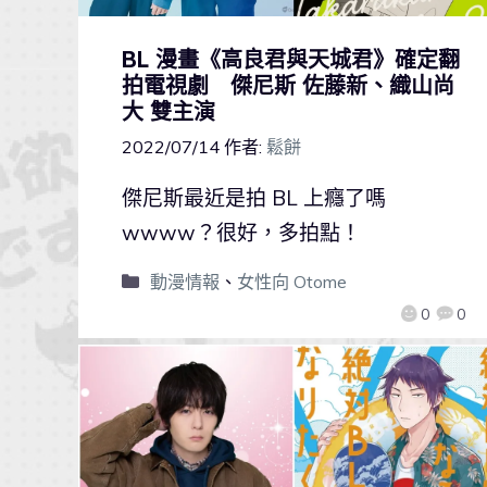
BL 漫畫《高良君與天城君》確定翻
拍電視劇 傑尼斯 佐藤新、織山尚
大 雙主演
2022/07/14
作者:
鬆餅
傑尼斯最近是拍 BL 上癮了嗎
wwww？很好，多拍點！
動漫情報
、
女性向 Otome
0
0