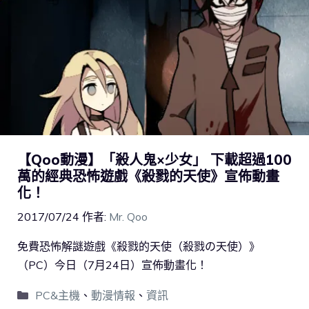
【Qoo動漫】「殺人鬼×少女」 下載超過100
萬的經典恐怖遊戲《殺戮的天使》宣佈動畫
化！
2017/07/24
作者:
Mr. Qoo
免費恐怖解謎遊戲《殺戮的天使（殺戮の天使）》
（PC）今日（7月24日）宣佈動畫化！
PC&主機
、
動漫情報
、
資訊