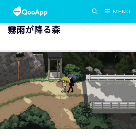
MENU
霧雨が降る森