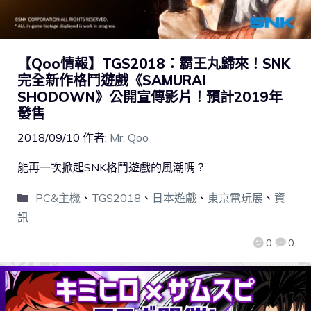
【Qoo情報】TGS2018：霸王丸歸來！SNK
完全新作格鬥遊戲《SAMURAI
SHODOWN》公開宣傳影片！預計2019年
發售
2018/09/10
作者:
Mr. Qoo
能再一次掀起SNK格鬥遊戲的風潮嗎？
PC&主機
、
TGS2018
、
日本遊戲
、
東京電玩展
、
資
訊
0
0