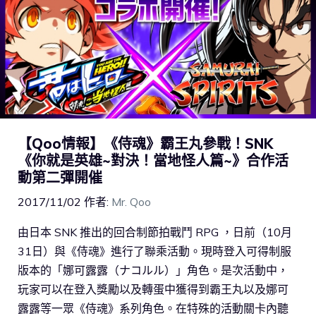
【Qoo情報】《侍魂》霸王丸參戰！SNK
《你就是英雄~對決！當地怪人篇~》合作活
動第二彈開催
2017/11/02
作者:
Mr. Qoo
由日本 SNK 推出的回合制節拍戰鬥 RPG ，日前（10月
31日）與《侍魂》進行了聯乘活動。現時登入可得制服
版本的「娜可露露（ナコルル）」角色。是次活動中，
玩家可以在登入獎勵以及轉蛋中獲得到霸王丸以及娜可
露露等一眾《侍魂》系列角色。在特殊的活動關卡內聽