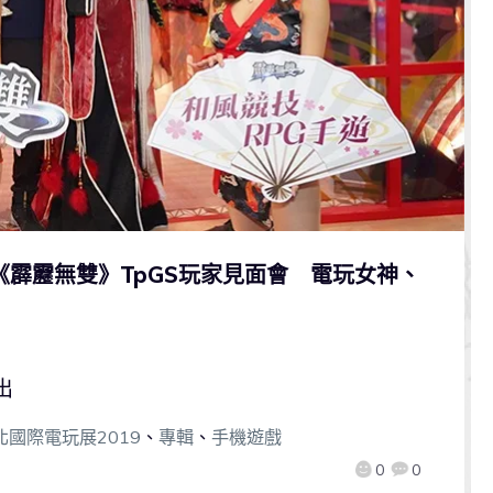
遊《霹靂無雙》TpGS玩家見面會 電玩女神、
出
北國際電玩展2019
、
專輯
、
手機遊戲
0
0