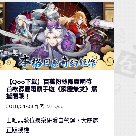
【Qoo下載】百萬粉絲霹靂期待
首款霹靂電競手遊《霹靂無雙》震
撼開戰！
2019/01/09
作者:
Mr. Qoo
由唯晶數位娛樂研發自營運，大霹靂
正版授權