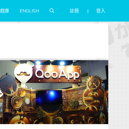
註冊
登入
戲庫
ENGLISH