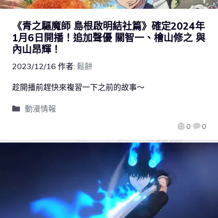
《青之驅魔師 島根啟明結社篇》確定2024年
1月6日開播！追加聲優 關智一、檜山修之 與
內山昂輝！
2023/12/16
作者:
鬆餅
趁開播前趕快來複習一下之前的故事～
動漫情報
0
0