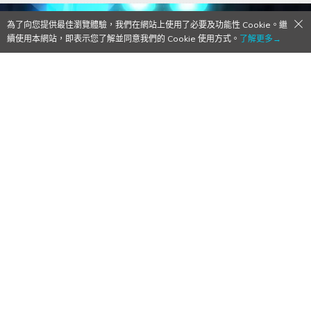
為了向您提供最佳瀏覽體驗，我們在網站上使用了必要及功能性 Cookie。繼
續使用本網站，即表示您了解並同意我們的 Cookie 使用方式。
了解更多→
青驅新作動畫《青之驅魔師 島根啟明結社
篇》確定2024年1月開播！公開主視覺海報
＆前導宣傳影片！
2023/09/10
作者:
鬆餅
接著原作做大感謝！！！