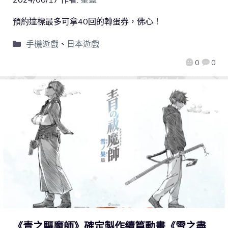
預約達標最多可拿40回的轉蛋券，佛心！
手機遊戲
、
日本遊戲
0
0
《青之驅魔師》確定製作續篇動畫《雪之盡