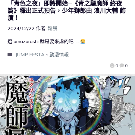
「青色之夜」即將開始─《青之驅魔師 終夜
篇》釋出正式預告，少年獅郎由 浪川大輔 飾
演！
2024/12/22
作者:
鬆餅
選 amazarashi 就是要來虐的吧……
JUMP FESTA
、
動漫情報
0
0