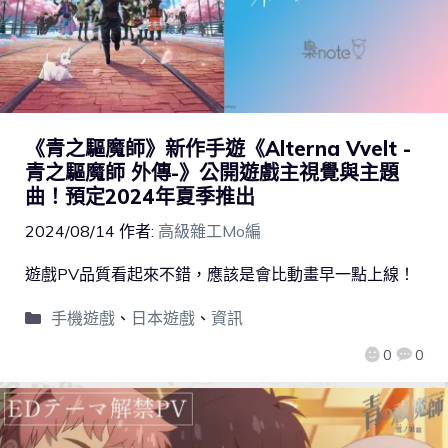
《青之驅魔師》新作手遊《Alterna Vvelt -
青之驅魔師 外傳-》公開遊戲主視覺與主題
曲！預定2024年夏季推出
2024/08/14
作者:
高級雜工Mo編
遊戲PV品質看起來不錯，應該是會比動畫早一點上線！
手機遊戲
、
日本遊戲
、
資訊
0
0