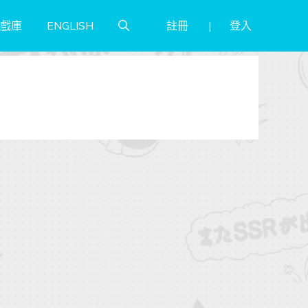
註冊
登入
戲庫
ENGLISH