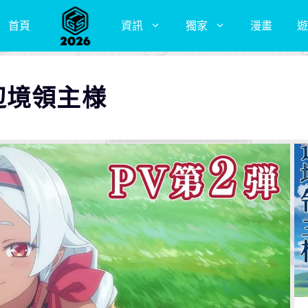
首頁
資訊
獨家
漫畫
遊
辺境領主様