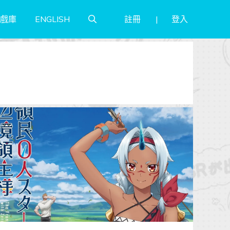
註冊
登入
戲庫
ENGLISH