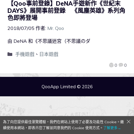
【Qoo事前登錄】DeNA手遊新作《世紀末
DAYS》展開事前登錄 《風塵英雄》系列角
色即將登場
2018/07/05
作者:
Mr. Qoo
由 DeNA 和《不思議迷宮（不思議のダ
手機遊戲
、
日本遊戲
0
0
QooApp Limited © 2026
為了向您提供最佳瀏覽體驗，我們在網站上使用了必要及功能性 Cookie。繼
續使用本網站，即表示您了解並同意我們的 Cookie 使用方式。
了解更多→