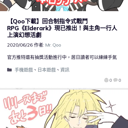
【Qoo下載】回合制指令式戰鬥
RPG《Elderark》現已推出！與主角一行人
上演幻想活劇
2020/06/26
作者:
Mr. Qoo
官方推特還有抽獎活動進行中，居日讀者可以練練手氣
手機遊戲
、
日本遊戲
、
資訊
0
0