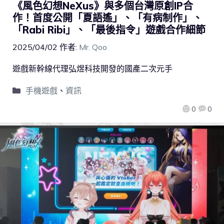
《風色幻想NeXus》與多個台灣原創IP合
作！首度公開「夏語遙」、「有病制作」、
「Rabi Ribi」、「最後指令」遊戲合作細節
2025/04/02
作者:
Mr. Qoo
遊戲新幹線代理弘煜科技開發的國產二次元手
手機遊戲
、
資訊
0
0